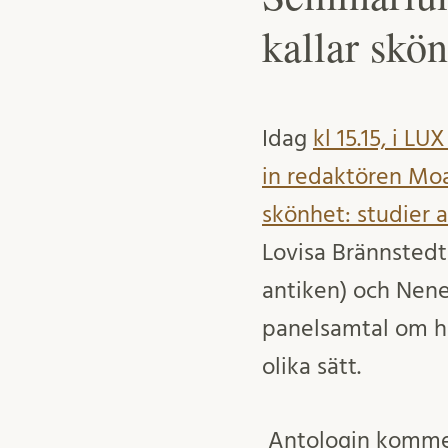
kallar skö
Idag
kl 15.15, i L
in redaktören Moa
skönhet: studier 
Lovisa Brännstedt
antiken) och Nene
panelsamtal om h
olika sätt.
Antologin kommer a