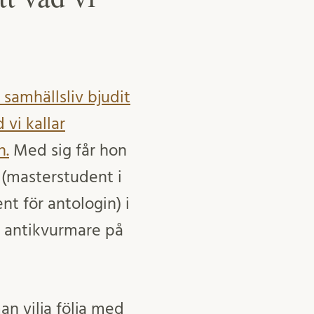
h samhällsliv bjudit
vi kallar
n.
Med sig får hon
 (masterstudent i
t för antologin) i
 antikvurmare på
an vilja följa med