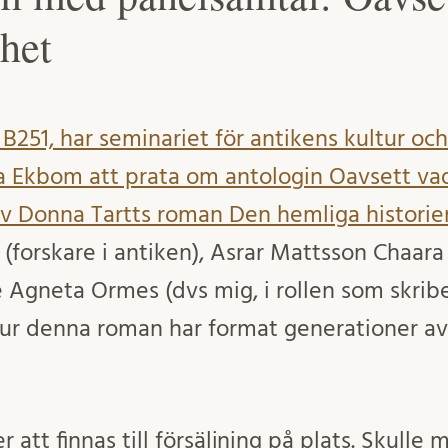
nhet
UX B251, har seminariet för antikens kultur oc
 Ekbom att prata om antologin Oavsett vad 
av Donna Tartts roman Den hemliga historie
 (forskare i antiken), Asrar Mattsson Chaara
 Agneta Ormes (dvs mig, i rollen som skriben
ur denna roman har format generationer av
tt finnas till försäljning på plats. Skulle m