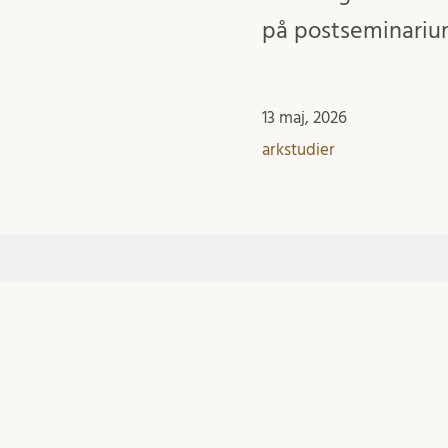
på postseminarium 
13 maj, 2026
arkstudier
FÖLJ OSS
Hem
Studievägledaren vid Institutionen för
arkeologi och antikens historia i Lund
Lära sig
vara student