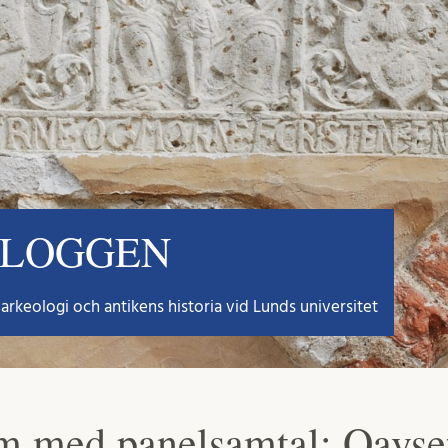
BLOGGEN
arkeologi och antikens historia vid Lunds universitet
 med panelsamtal: Oavset