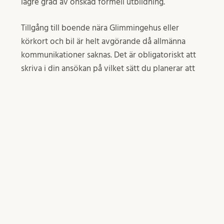
lägre grad av önskad formell utbildning.
Tillgång till boende nära Glimmingehus eller
körkort och bil är helt avgörande då allmänna
kommunikationer saknas. Det är obligatoriskt att
skriva i din ansökan på vilket sätt du planerar att
ta dig till arbetet.
Lycka till!
5 februari, 2025
arkstudier
Inlägget postades i
ALL students of the department